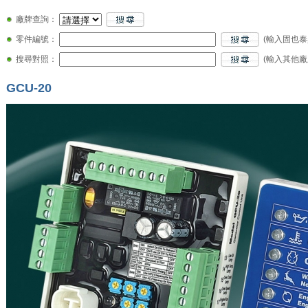
廠牌查詢：
零件編號：
(輸入固也
搜尋對照：
(輸入其他廠
GCU-20