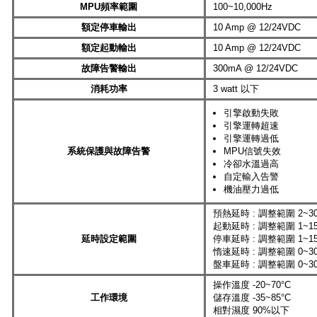
MPU頻率範圍
100~10,000Hz
額定停車輸出
10 Amp @ 12/24VDC
額定起動輸出
10 Amp @ 12/24VDC
故障告警輸出
300mA @ 12/24VDC
消耗功率
3 watt 以下
引擎啟動失敗
引擎運轉超速
引擎運轉過低
系統保護與故障告警
MPU信號失效
冷卻水溫過高
自定輸入告警
機油壓力過低
預熱延時 : 調整範圍 2~3
起動延時 : 調整範圍 1~1
延時設定範圍
停車延時 : 調整範圍 1~1
惰速延時 : 調整範圍 0~3
盤車延時 : 調整範圍 0~3
操作溫度 -20~70°C
工作環境
儲存溫度 -35~85°C
相對濕度 90%以下