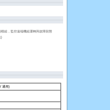
控制模組，監控遠端機組運轉與故障狀態
)
4V 通用)