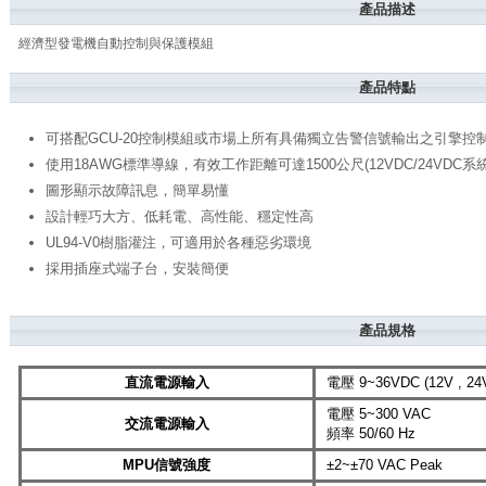
產品描述
經濟型發電機自動控制與保護模組
產品特點
可搭配GCU-20控制模組或市場上所有具備獨立告警信號輸出之引擎
使用18AWG標準導線，有效工作距離可達1500公尺(12VDC/24VDC系統
圖形顯示故障訊息，簡單易懂
設計輕巧大方、低耗電、高性能、穩定性高
UL94-V0樹脂灌注，可適用於各種惡劣環境
採用插座式端子台，安裝簡便
產品規格
直流電源輸入
電壓 9~36VDC (12V , 2
電壓 5~300 VAC
交流電源輸入
頻率 50/60 Hz
MPU信號強度
±2~±70 VAC Peak