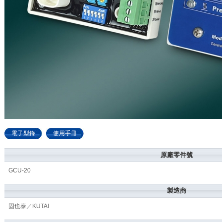
電子型錄
使用手冊
原廠零件號
GCU-20
製造商
固也泰／KUTAI