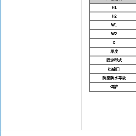
H1
H2
W1
W2
D
厚度
固定型式
出線口
防塵防水等級
備註