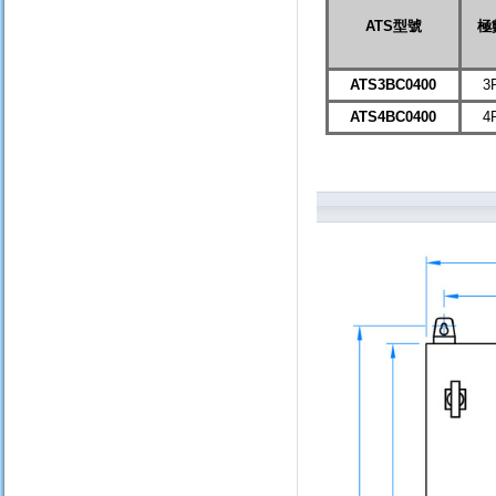
ATS型號
極
ATS3BC0400
3
ATS4BC0400
4