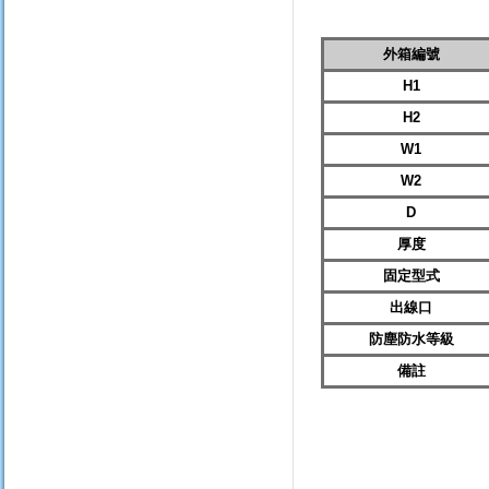
外箱編號
H1
H2
W1
W2
D
厚度
固定型式
出線口
防塵防水等級
備註